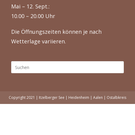
Mai – 12. Sept.:
10.00 – 20.00 Uhr
Die Öffnungszeiten können je nach
Wetterlage variieren.
Press
Escap
to
close
the
Copyright 2021 | Itzelberger See | Heidenheim | Aalen | Ostalbkreis
searc
panel.